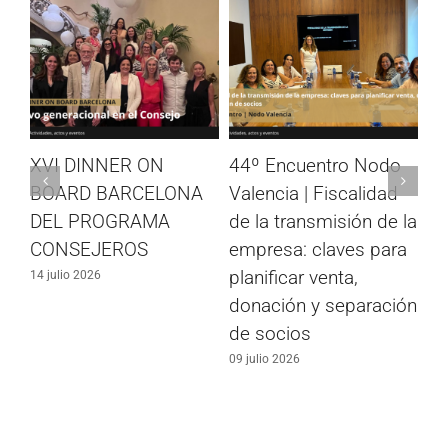
el
XVI DINNER ON
44º Encuentro Nodo
Em
bén
BOARD BARCELONA
Valencia | Fiscalidad
un
DEL PROGRAMA
de la transmisión de la
co
CONSEJEROS
empresa: claves para
de
planificar venta,
14 julio 2026
03 
donación y separación
de socios
09 julio 2026