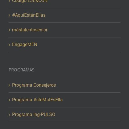
Código EJE&CON
#AquíEstánEllas
mástalentosenior
EngageMEN
PROGRAMAS
Programa Consejeros
Programa #steMatEsElla
Programa ing-PULSO