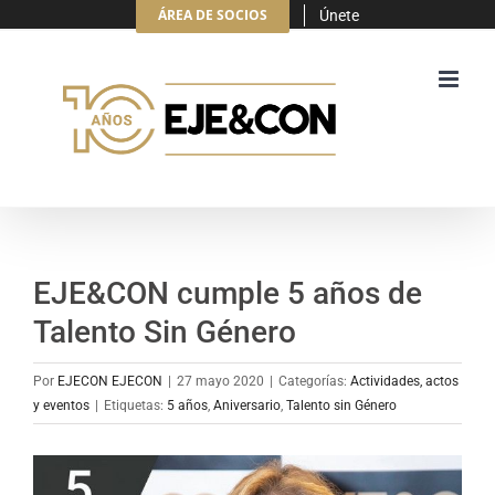
Saltar
ÁREA DE SOCIOS
Únete
al
contenido
EJE&CON cumple 5 años de
Talento Sin Género
Por
EJECON EJECON
|
27 mayo 2020
|
Categorías:
Actividades, actos
y eventos
|
Etiquetas:
5 años
,
Aniversario
,
Talento sin Género