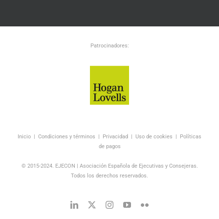
Patrocinadores:
Inicio
|
Condiciones y términos
|
Privacidad
|
Uso de cookies
|
Políticas
de pagos
© 2015-2024. EJECON | Asociación Española de Ejecutivas y Consejeras.
Todos los derechos reservados.
LinkedIn
Twitter
Instagram
YouTube
Flickr