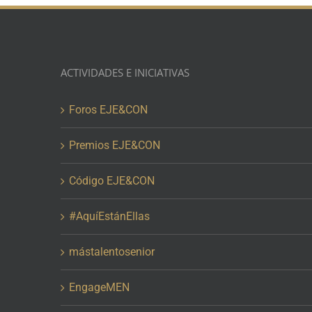
ACTIVIDADES E INICIATIVAS
Foros EJE&CON
Premios EJE&CON
Código EJE&CON
#AquíEstánEllas
mástalentosenior
EngageMEN