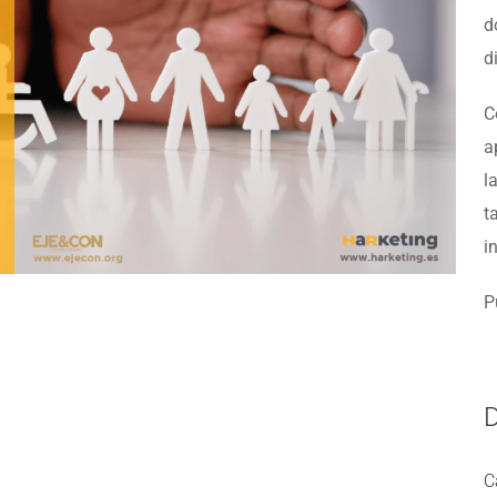
d
d
C
a
l
t
i
P
D
C