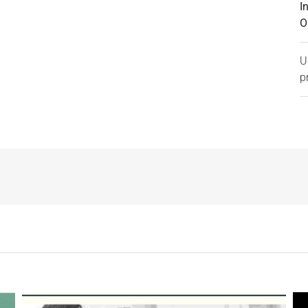
I
O
U
p