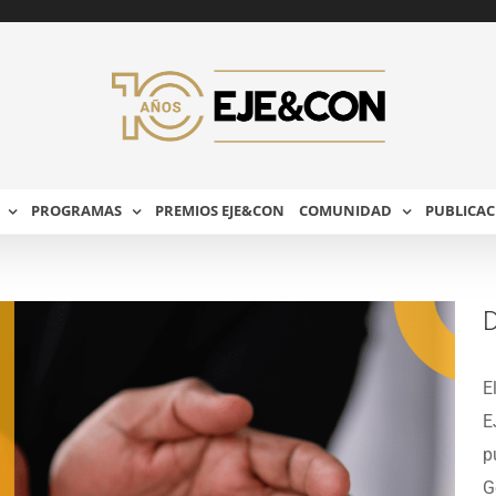
PROGRAMAS
PREMIOS EJE&CON
COMUNIDAD
PUBLICAC
D
E
E
p
G